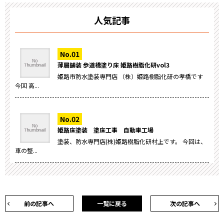
人気記事
薄層舗装 歩道橋塗り床 姫路樹脂化研vol3
姫路市防水塗装専門店 （株）姫路樹脂化研の孝橋です
今回 高...
姫路床塗装 塗床工事 自動車工場
塗装、防水専門店(株)姫路樹脂化研村上です。 今回は、
車の整...
前の記事へ
一覧に戻る
次の記事へ