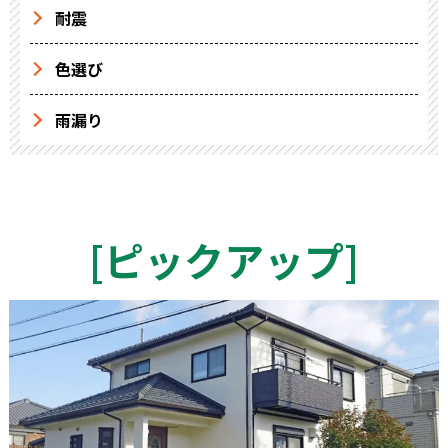
耐震
色選び
雨漏り
[
ピックアップ
]