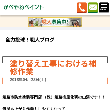
ホーム
»
ブログ
»
全力投球！職人ブログ
»
塗り替え工事
における補修作業
全力投球！職人ブログ
塗り替え工事における補
修作業
2018年04月28日(土)
姫路市防水塗装専門店
（株）姫路樹脂化研の山添です！！
気温も上がり作業もしやすくなって