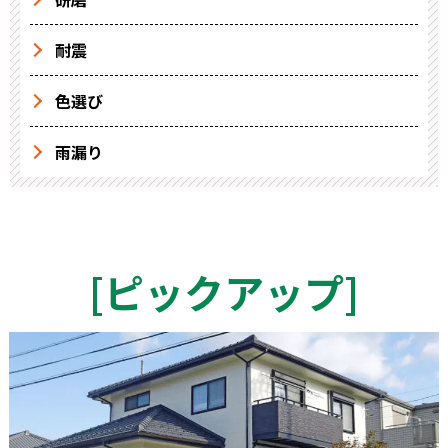
耐震
色選び
雨漏り
[
ピックアップ
]