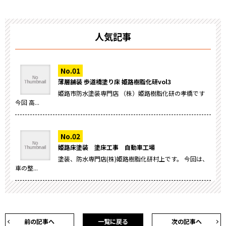
人気記事
薄層舗装 歩道橋塗り床 姫路樹脂化研vol3
姫路市防水塗装専門店 （株）姫路樹脂化研の孝橋です
今回 高...
姫路床塗装 塗床工事 自動車工場
塗装、防水専門店(株)姫路樹脂化研村上です。 今回は、
車の整...
前の記事へ
一覧に戻る
次の記事へ