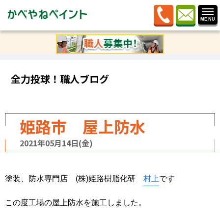
ホーム
»
ブログ
»
全力投球！職人ブログ
»
姫路市 屋上
防水
全力投球！職人ブログ
姫路市 屋上防水
2021年05月14日(金)
塗装、防水専門店 (株)姫路樹脂化研
村上
です
この度工場の屋上防水を施工しました。