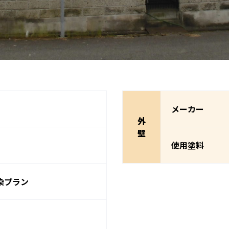
メーカー
外
壁
使用塗料
染プラン