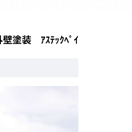
装 ｱｽﾃｯｸﾍﾟｲ