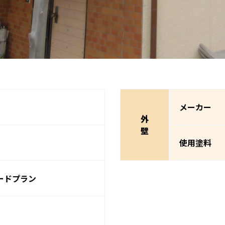
メーカー
外
壁
使用塗料
ードプラン