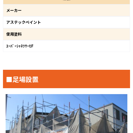
メーカー
アステックペイント
使用塗料
ｽｰﾊﾟｰｼｬﾈﾂｻｰﾓF
■足場設置