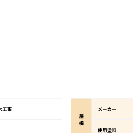
水工事
メーカー
屋
根
使用塗料