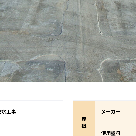
防水工事
メーカー
屋
根
使用塗料