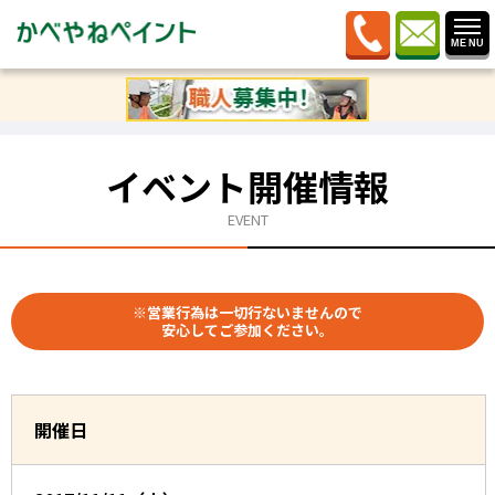
ホーム
»
イベント情報
»
市民講座 １１月 姫路市屋根
外壁 塗替えセミナー（第130回）
イベント開催情報
EVENT
※営業行為は一切行ないませんので
安心してご参加ください。
開催日