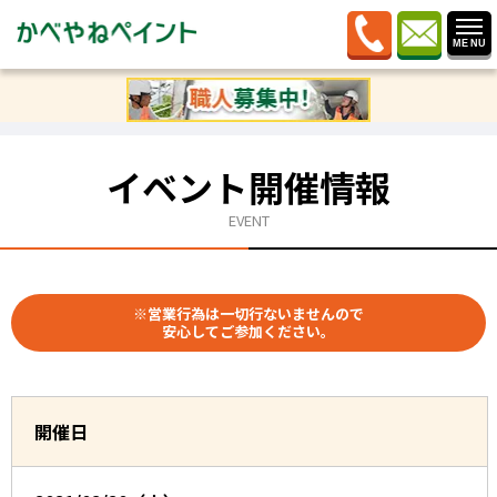
ホーム
»
イベント情報
»
市民講座 屋根外壁塗装 塗替
えセミナー（第213回）
イベント開催情報
EVENT
※営業行為は一切行ないませんので
安心してご参加ください。
開催日