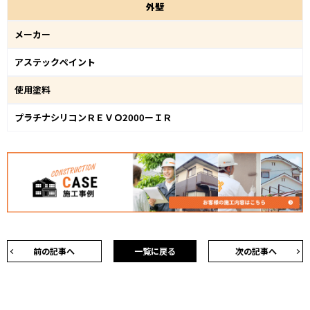
外
壁
メーカー
アステックペイント
使用塗料
プラチナシリコンＲＥＶＯ2000ーＩＲ
前の記事へ
一覧に戻る
次の記事へ