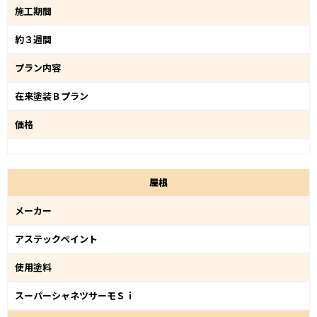
施工期間
約３週間
プラン内容
在来塗装Ｂプラン
価格
屋
根
メーカー
アステックペイント
使用塗料
スーパーシャネツサーモＳｉ