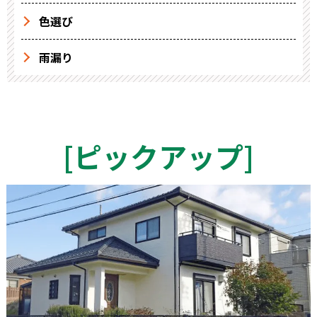
色選び
雨漏り
[
ピックアップ
]