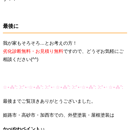
最後に
我が家もそろそろ…とお考えの方！
劣化診断無料・お見積り無料
ですので、どうぞお気軽にご
相談ください(^^)
☆⋆⁂°:☽:°⋆⋅☆⋆⁂°:☽:°⋆⋅ ☆⋆⁂°:☽:°⋆⋅☆⋆⁂°:☽:°⋆⋅ ☆⋆⁂°:
最後までご覧頂きありがとうございました。
姫路市・高砂市・加西市での、外壁塗装・屋根塗装は
かべやねペイント
♪♪