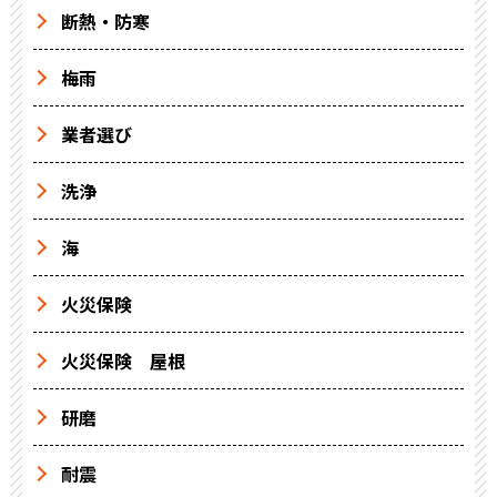
断熱・防寒
梅雨
業者選び
洗浄
海
火災保険
火災保険 屋根
研磨
耐震