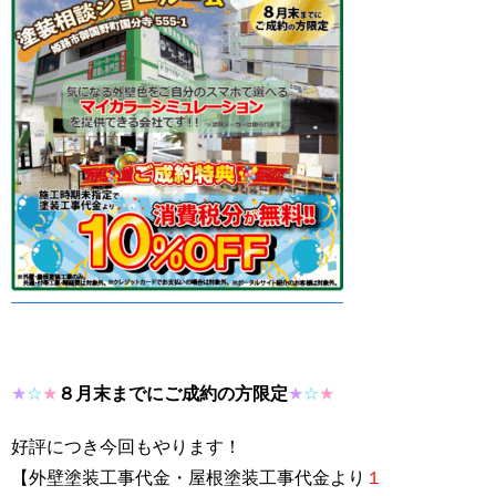
★
☆
★
８月末までにご成約の方限定
★
☆
★
好評につき今回もやります！
【外壁塗装工事代金・屋根塗装工事代金より
１