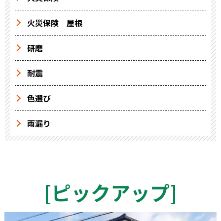
火災保険 屋根
研磨
耐震
色選び
雨漏り
[
ピックアップ
]