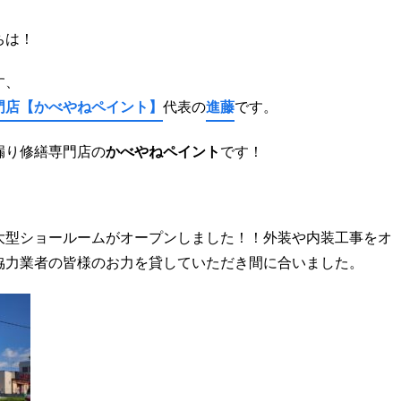
ちは！
す、
門店
【かべやねペイント】
代表の
進藤
です。
漏り修繕専門店の
かべやねペイント
です！
大型ショールームがオープンしました！！外装や内装工事をオ
協力業者の皆様のお力を貸していただき間に合いました。