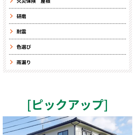
火災保険 屋根
研磨
耐震
色選び
雨漏り
[
ピックアップ
]