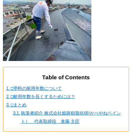
Table of Contents
□塗料の耐用年数について
□耐用年数を長くするためには？
□まとめ
執筆者紹介 株式会社姫路樹脂化研(かべやねペイン
ト） 代表取締役 進藤 主臣