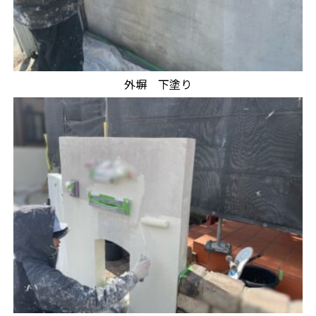
外塀 下塗り