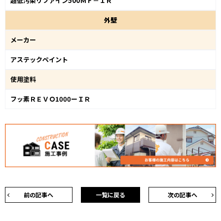
超低汚染リファイン500ＭＦ－ＩＲ
外
壁
メーカー
アステックペイント
使用塗料
フッ素ＲＥＶＯ1000ーＩＲ
前の記事へ
一覧に戻る
次の記事へ