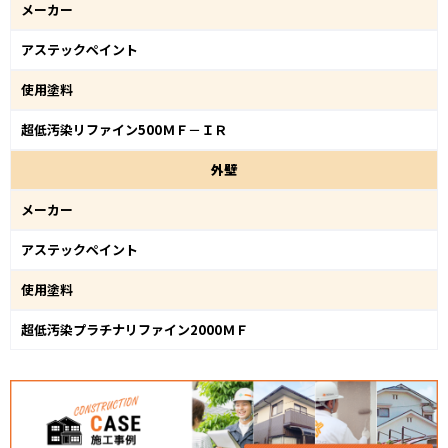
メーカー
アステックペイント
使用塗料
超低汚染リファイン500ＭＦ－ＩＲ
外
壁
メーカー
アステックペイント
使用塗料
超低汚染プラチナリファイン2000ＭＦ