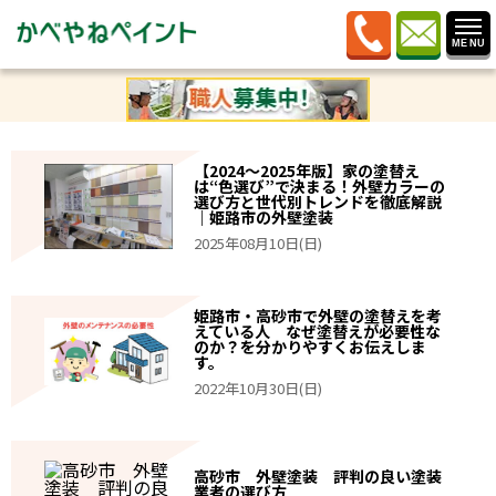
ホーム
»
記事カテゴリー
»
マンション
【2024～2025年版】家の塗替え
は“色選び”で決まる！外壁カラーの
選び方と世代別トレンドを徹底解説
｜姫路市の外壁塗装
2025年08月10日(日)
姫路市・高砂市で外壁の塗替えを考
えている人 なぜ塗替えが必要性な
のか？を分かりやすくお伝えしま
す。
2022年10月30日(日)
高砂市 外壁塗装 評判の良い塗装
業者の選び方