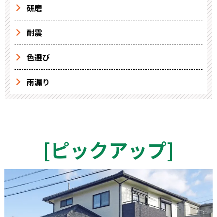
研磨
耐震
色選び
雨漏り
[
ピックアップ
]