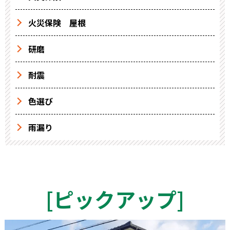
火災保険 屋根
研磨
耐震
色選び
雨漏り
[
ピックアップ
]