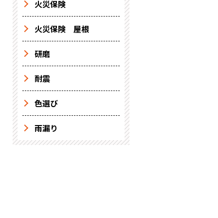
火災保険
火災保険 屋根
研磨
耐震
色選び
雨漏り