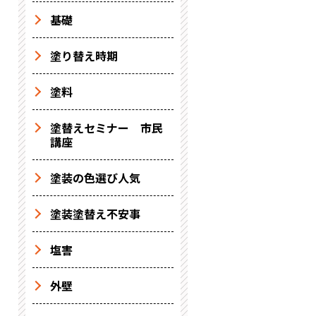
基礎
塗り替え時期
塗料
塗替えセミナー 市民
講座
塗装の色選び人気
塗装塗替え不安事
塩害
外壁