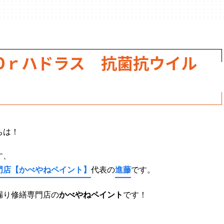
Dｒハドラス 抗菌抗ウイル
ちは！
す、
門店
【かべやねペイント】
代表の
進藤
です。
漏り修繕専門店の
かべやねペイント
です！