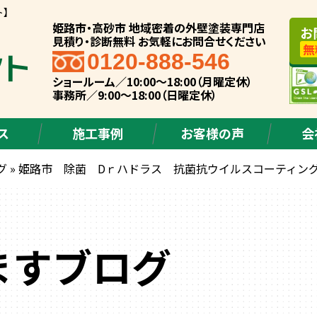
ト】
姫路市・高砂市 地域密着の外壁塗装専門店
お
見積り・診断無料 お気軽にお問合せください
無
0120-888-546
ショールーム／10:00～18:00（月曜定休）
事務所／9:00～18:00（日曜定休）
ス
施工事例
お客様の声
会
グ
»
姫路市 除菌 Dｒハドラス 抗菌抗ウイルスコーティン
ますブログ