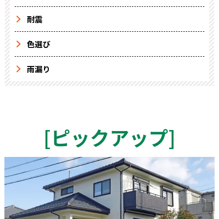
耐震
色選び
雨漏り
[
ピックアップ
]