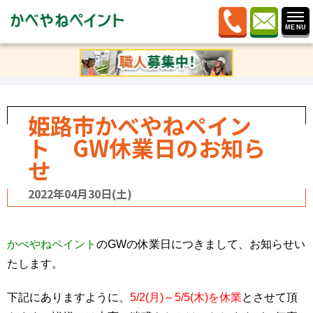
ホーム
»
ブログ
»
スマイルさん日記
»
姫路市かべやねペ
イント GW休業日のお知らせ
姫路市かべやねペイン
ト GW休業日のお知ら
せ
2022年04月30日(土)
かべやねペイント
のGWの休業日につきまして、お知らせい
たします。
下記にありますように、
5/2(月)～5/5(木)を休業
とさせて頂